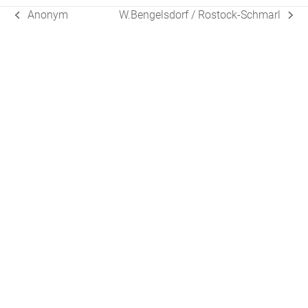
Anonym
W.Bengelsdorf / Rostock-Schmarl
vorheriger
Nächster
Beitrag:
Beitrag: