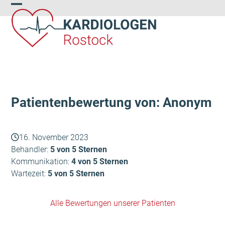
Skip
Open
Close
to
content
mobile
mobile
menu
menu
Patientenbewertung von: Anonym
16. November 2023
Behandler:
5 von 5 Sternen
Kommunikation:
4 von 5 Sternen
Wartezeit:
5 von 5 Sternen
Alle Bewertungen unserer Patienten