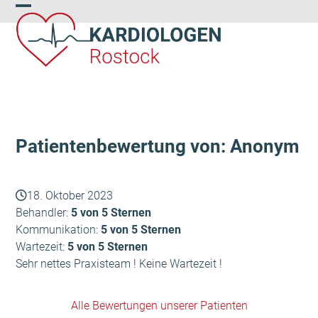
Skip
Open
Close
to
content
mobile
mobile
menu
menu
Patientenbewertung von: Anonym
18. Oktober 2023
Behandler:
5 von 5 Sternen
Kommunikation:
5 von 5 Sternen
Wartezeit:
5 von 5 Sternen
Sehr nettes Praxisteam ! Keine Wartezeit !
Alle Bewertungen unserer Patienten