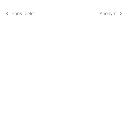
Hans-Dieter
Anonym
vorheriger
Nächster
Beitrag:
Beitrag: