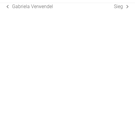
Gabriela Verwendel
Sieg
vorheriger
Nächster
Beitrag:
Beitrag: