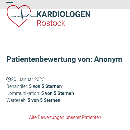
Skip
Open
Close
to
content
mobile
mobile
menu
menu
Patientenbewertung von: Anonym
20. Januar 2023
Behandler:
5 von 5 Sternen
Kommunikation:
5 von 5 Sternen
Wartezeit:
5 von 5 Sternen
Alle Bewertungen unserer Patienten