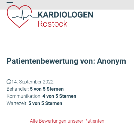
Skip
Open
Close
to
content
mobile
mobile
menu
menu
Patientenbewertung von: Anonym
14. September 2022
Behandler:
5 von 5 Sternen
Kommunikation:
4 von 5 Sternen
Wartezeit:
5 von 5 Sternen
Alle Bewertungen unserer Patienten