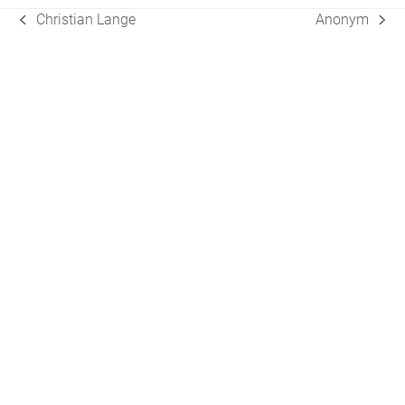
Christian Lange
Anonym
vorheriger
Nächster
Beitrag:
Beitrag: