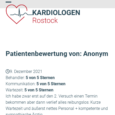
Skip
Open
Close
to
content
mobile
mobile
menu
menu
Patientenbewertung von: Anonym
9. Dezember 2021
Behandler:
5 von 5 Sternen
Kommunikation:
5 von 5 Sternen
Wartezeit:
5 von 5 Sternen
Ich habe zwar erst auf den 2. Versuch einen Termin
bekommen aber dann verlief alles reibungslos: Kurze
Wartezeit und äußerst nettes Personal + kompetente und
sympathische Ärztin.