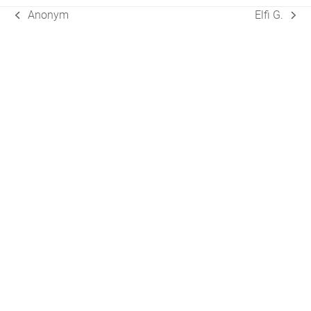
Anonym
Elfi G.
vorheriger
Nächster
Beitrag:
Beitrag: