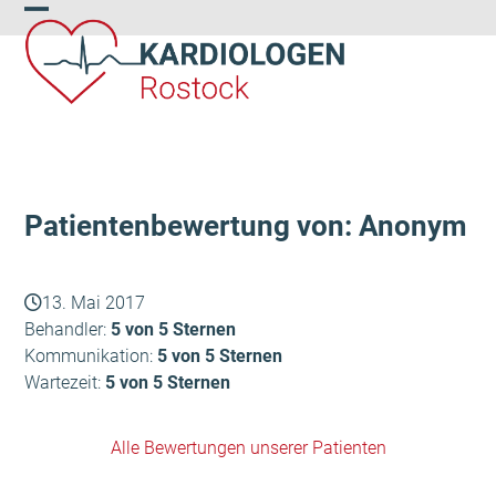
Skip
Open
Close
to
content
mobile
mobile
menu
menu
Patientenbewertung von: Anonym
13. Mai 2017
Behandler:
5 von 5 Sternen
Kommunikation:
5 von 5 Sternen
Wartezeit:
5 von 5 Sternen
Alle Bewertungen unserer Patienten