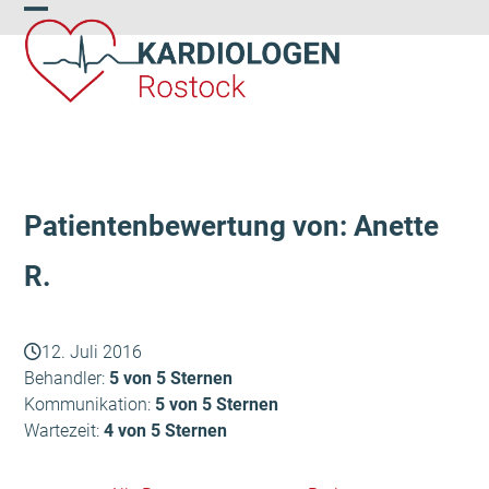
Skip
Open
Close
to
content
mobile
mobile
menu
menu
Patientenbewertung von: Anette
R.
12. Juli 2016
Behandler:
5 von 5 Sternen
Kommunikation:
5 von 5 Sternen
Wartezeit:
4 von 5 Sternen