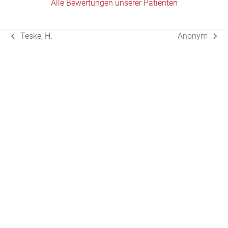
Alle Bewertungen unserer Patienten
Teske, H.
Anonym
vorheriger
Nächster
Beitrag:
Beitrag: