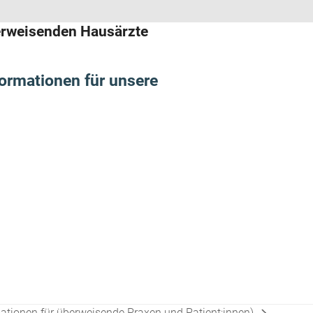
berweisenden Hausärzte
formationen für unsere
tionen für überweisende Praxen und Patient:innen)