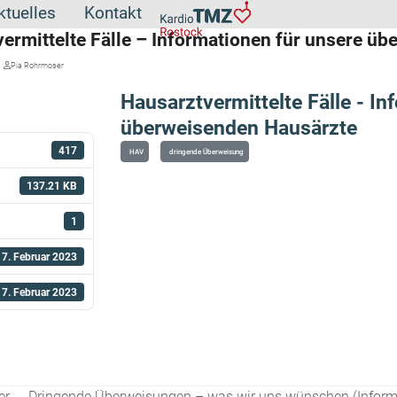
ktuelles
Kontakt
ermittelte Fälle – Informationen für unsere ü
Pia Rohrmoser
Hausarztvermittelte Fälle - In
überweisenden Hausärzte
417
HAV
dringende Überweisung
137.21 KB
1
17. Februar 2023
17. Februar 2023
er
Dringende Überweisungen – was wir uns wünschen (Informa