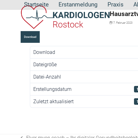
Skip
Startseite
Erstanmeldung
Praxis
A
to
Hausarztv
content
17. Februar 2023
Download
Download
Dateigröße
Datei-Anzahl
Erstellungsdatum
Zuletzt aktualisiert
Flyer myon.coach – Ihr digitaler Gesundheitsbegleit